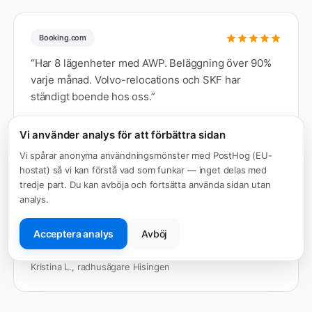
Booking.com
“
Har 8 lägenheter med AWP. Beläggning över 90%
varje månad. Volvo-relocations och SKF har
ständigt boende hos oss.
”
Anders S., fastighetsbolag Mölndal
Vi använder analys för att förbättra sidan
Vi spårar anonyma användningsmönster med PostHog (EU-
hostat) så vi kan förstå vad som funkar — inget delas med
tredje part. Du kan avböja och fortsätta använda sidan utan
Google
analys.
“
Professionellt och personligt. När mitt avtal sa upp
ringde grundaren själv för att förklara — du får inte
Acceptera analys
Avböj
den servicen någon annanstans.
”
Kristina L., radhusägare Hisingen