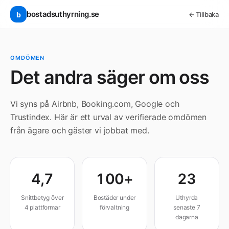
Hoppa till innehåll
bostadsuthyrning.se
b
← Tillbaka
OMDÖMEN
Det andra säger om oss
Vi syns på Airbnb, Booking.com, Google och
Trustindex. Här är ett urval av verifierade omdömen
från ägare och gäster vi jobbat med.
4,7
100+
23
Snittbetyg över
Bostäder under
Uthyrda
4 plattformar
förvaltning
senaste 7
dagarna